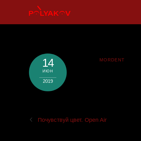
Skip
to
content
14
MORDENT
ИЮН
2019
Почувствуй цвет. Open Air