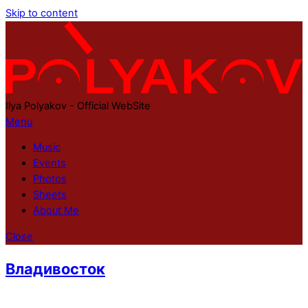
Skip to content
Ilya Polyakov - Official WebSite
Menu
Music
Events
Photos
Sheets
About Me
Close
Владивосток